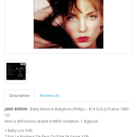
Description
Reviews (0)
JANE BIRKIN
- Baby Alone In Babylone (Philips ‎– 814 524-2) France 1983
CD
item is still factory sealed in NEW condition. | digipack
1 Baby Lou 3:00
2 Fuir Le Bonheur De Peur Qu'Il Ne Se Sauve 3:09