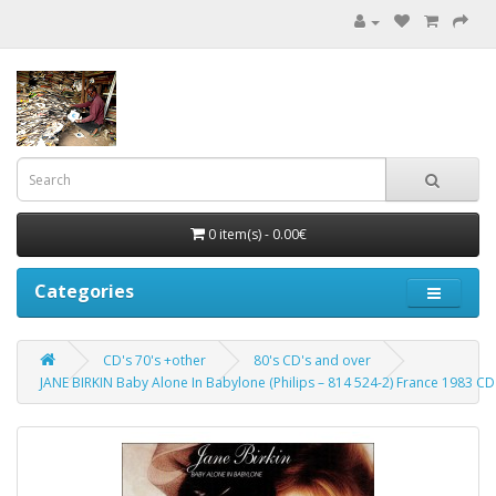
0 item(s) - 0.00€
Categories
CD's 70's +other
80's CD's and over
JANE BIRKIN Baby Alone In Babylone (Philips ‎– 814 524-2) France 1983 CD