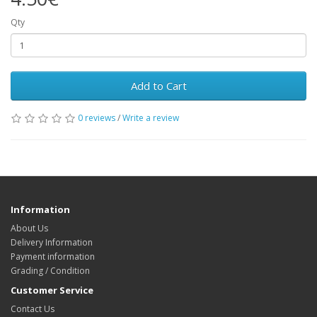
Qty
Add to Cart
0 reviews
/
Write a review
Information
About Us
Delivery Information
Payment information
Grading / Condition
Customer Service
Contact Us